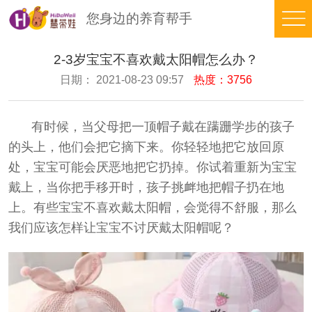
您身边的养育帮手
品
2-3岁宝宝不喜欢戴太阳帽怎么办？
日期： 2021-08-23 09:57
热度：3756
牌
日
故
间
早
有时候，当父母把一顶帽子戴在蹒跚学步的孩子
事
养
期
豆
的头上，他们会把它摘下来。你轻轻地把它放回原
育
智
苗
在
处，宝宝可能会厌恶地把它扔掉。你试着重新为宝宝
戴上，当你把手移开时，孩子挑衅地把帽子扔在地
能
在
线
培
上。有些宝宝不喜欢戴太阳帽，会觉得不舒服，那么
线
测
养
托
我们应该怎样让宝宝不讨厌戴太阳帽呢？
评
体
育
在
系
知
线
合
识
看
伙
返