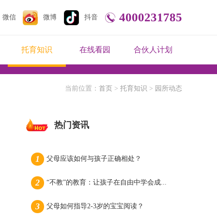
4000231785
微信
微博
抖音
托育知识
在线看园
合伙人计划
当前位置：
首页
>
托育知识
>
园所动态
热门资讯
父母应该如何与孩子正确相处？
“不教”的教育：让孩子在自由中学会成...
父母如何指导2-3岁的宝宝阅读？