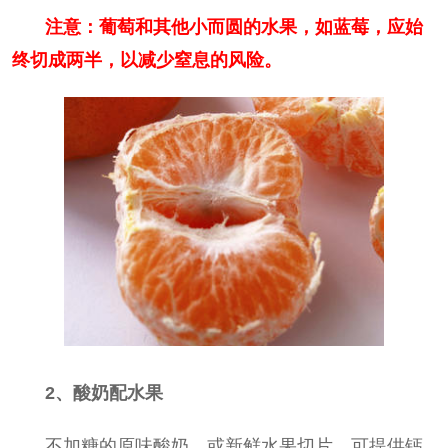
注意：葡萄和其他小而圆的水果，如蓝莓，应始
园
人
回
终切成两半，以减少窒息的风险。
计
首
划
页
2、酸奶配水果
不加糖的原味酸奶，或新鲜水果切片，可提供钙