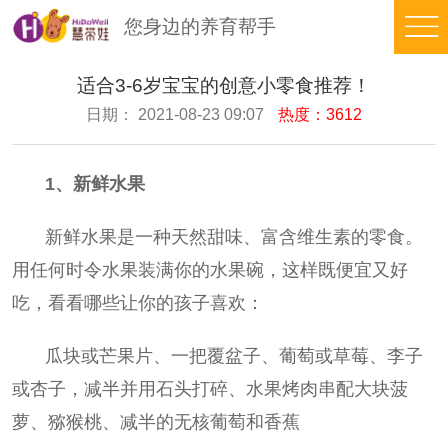
您身边的养育帮手
品
适合3-6岁宝宝的创意小零食推荐！
日期： 2021-08-23 09:07
热度：3612
牌
日
故
间
早
1、新鲜水果
事
养
期
豆
新鲜水果是一种天然甜味、富含维生素的零食。
育
智
苗
在
用任何时令水果装满你的水果碗，这样既便宜又好
能
在
线
培
吃，看看哪些让你的孩子喜欢：
线
测
养
托
瓜块或芒果片、
一把覆盆子、葡萄或草莓、
李子
评
体
育
在
或杏子，减半并用石头打碎、
水果烤肉串配大块菠
系
知
线
合
萝、猕猴桃、减半的无核葡萄和香蕉
识
看
伙
返